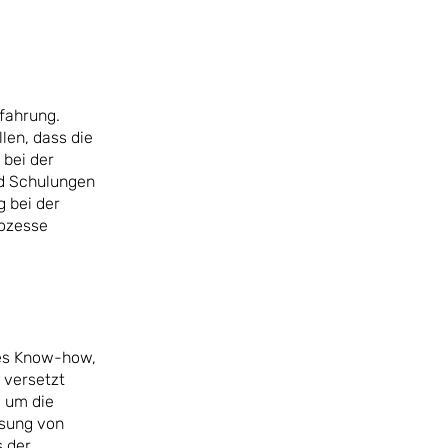
fahrung.
len, dass die
 bei der
nd Schulungen
g bei der
rozesse
hes Know-how,
 versetzt
 um die
isung von
s der