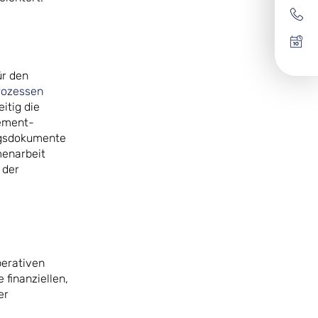
ür den
rozessen
itig die
gement-
ngsdokumente
menarbeit
 der
perativen
finanziellen,
er