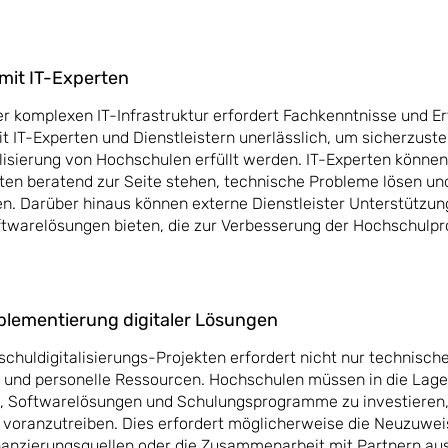
it IT-Experten
r komplexen IT-Infrastruktur erfordert Fachkenntnisse und Er
 IT-Experten und Dienstleistern unerlässlich, um sicherzustel
isierung von Hochschulen erfüllt werden. IT-Experten können
ten beratend zur Seite stehen, technische Probleme lösen u
en. Darüber hinaus können externe Dienstleister Unterstützun
twarelösungen bieten, die zur Verbesserung der Hochschulp
lementierung digitaler Lösungen
chuldigitalisierungs-Projekten erfordert nicht nur technisc
e und personelle Ressourcen. Hochschulen müssen in die Lage
n, Softwarelösungen und Schulungsprogramme zu investieren,
e voranzutreiben. Dies erfordert möglicherweise die Neuzuwe
inanzierungsquellen oder die Zusammenarbeit mit Partnern au