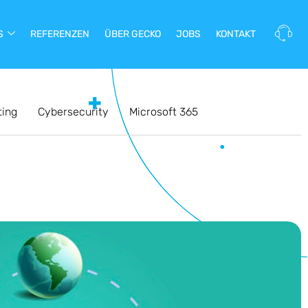
S
REFERENZEN
ÜBER GECKO
JOBS
KONTAKT
ting
Cybersecurity
Microsoft 365