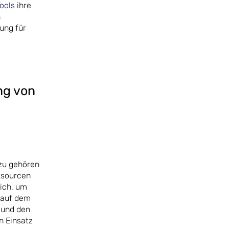
ools
ihre
n
ung für
ng von
azu gehören
ssourcen
ich, um
 auf dem
 und den
n Einsatz