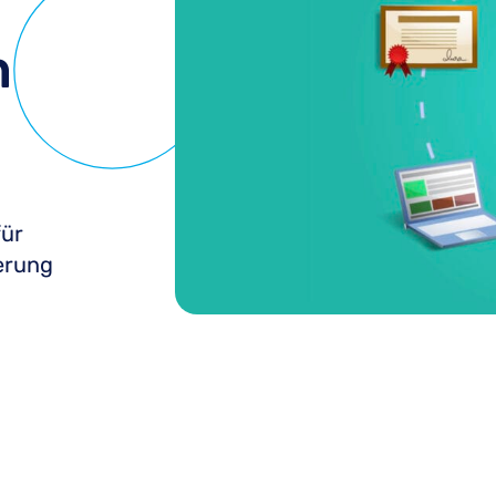
n
für
ierung