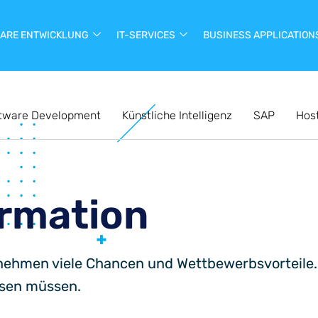
ARE ENTWICKLUNG
IT-SERVICES
BUSINESS APPLICATION
tware Development
Künstliche Intelligenz
SAP
Hos
ormation
rnehmen viele Chancen und Wettbewerbsvorteile.
ssen müssen.