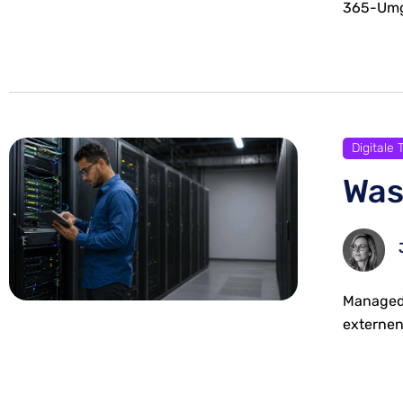
365-Um
Digitale
Was
Managed 
externen 