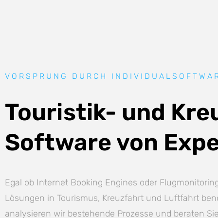
VORSPRUNG DURCH INDIVIDUALSOFTWA
Touristik- und Kre
Software von Exp
Egal ob Internet Booking Engines oder Flugmonitoring 
Lösungen in Tourismus, Kreuzfahrt und Luftfahrt be
analysieren wir bestehende Prozesse und beraten Sie