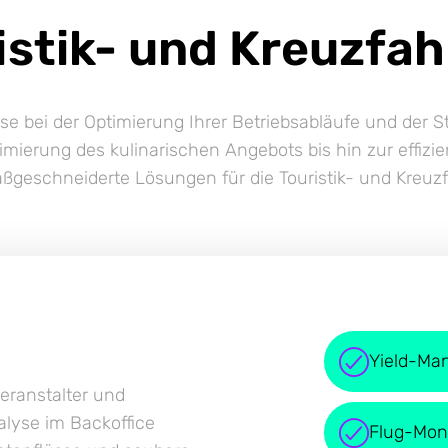
istik- und Kreuzfah
ise bei der Optimierung Ihrer Betriebsabläufe und der 
mierung des kulinarischen Angebots bis hin zur effizi
ßgeschneiderte Lösungen für die Touristik- und Kreuzf
Yield-Ma
eranstalter und
lyse im Backoffice
Flug-Moni