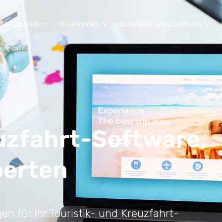
NTWICKLUNG
IT-SERVICES
BUSINESS APPLICATIONS
euzfahrt-Software,
perten
en für Ihr Touristik- und Kreuzfahrt-