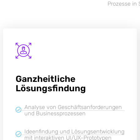
Prozesse in 
Ganzheitliche
Lösungsfindung
Analyse von Geschäftsanforderungen
und Businessprozessen
Ideenfindung und Lösungsentwicklung
mit interaktiven UI/UX-Prototypen