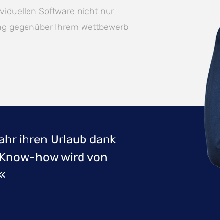
dividuellen Software nicht nur
rung gegenüber Ihrem Wettbewerb
hr ihren Urlaub dank
 Know-how wird von
.«