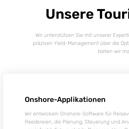
Unsere Tour
Wir unterstützen Sie mit unserer Expert
präzisen Yield-Management über die Opti
bieten wir ma
Onshore-Applikationen
Wir entwickeln Onshore-Software für Reisev
Reedereien, die Planung, Steuerung und Ana