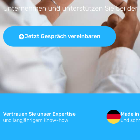
Unternehmen und unterstützen Sie bei der Di
Jetzt Gespräch vereinbaren
Vertrauen Sie unser Expertise
Made in
und langjährigem Know-how
und sch