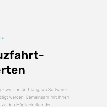
RE
uzfahrt-
erten
– wir sind dort tätig, wo Software-
nötigt werden. Gemeinsam mit Ihnen
 zu den Möglichkeiten der