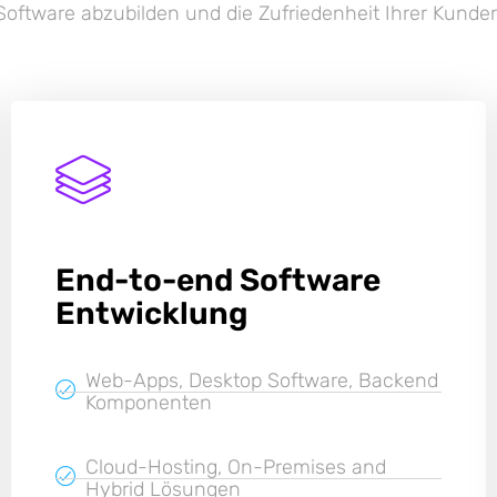
Software abzubilden und die Zufriedenheit Ihrer Kunden
End-to-end Software
Entwicklung
Web-Apps, Desktop Software, Backend
Komponenten
Cloud-Hosting, On-Premises and
Hybrid Lösungen