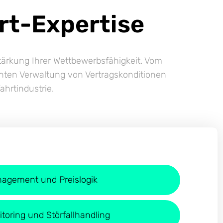
rt-Expertise
Stärkung Ihrer Wettbewerbsfähigkeit. Vom
enten Verwaltung von Vertragskonditionen
ahrtindustrie.
nagement und Preislogik
toring und Störfallhandling