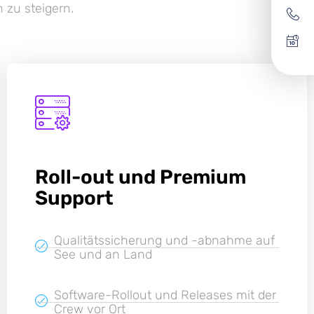
 zu steigern.
Roll-out und Premium
Support
Qualitätssicherung und -abnahme auf
See und an Land
Software-Rollout und Releases mit der
Crew vor Ort