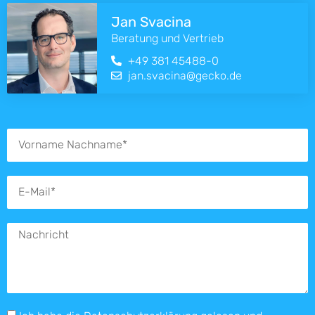
Jan Svacina
Beratung und Vertrieb
+49 381 45488-0
jan.svacina@gecko.de