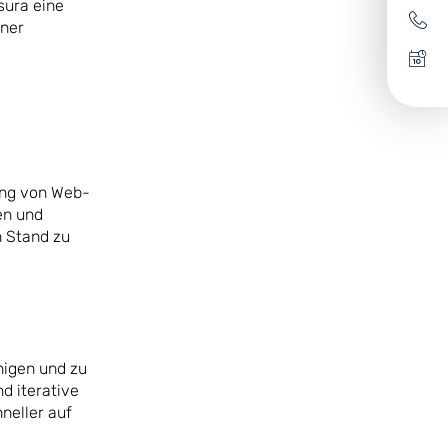
sura eine
iner
rung von Web-
en und
 Stand zu
nigen und zu
d iterative
neller auf