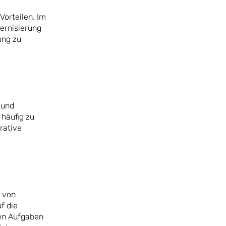
Vorteilen. Im
ernisierung
ung zu
 und
 häufig zu
rative
e von
f die
ven Aufgaben