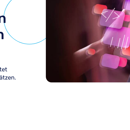
n
n
tet
ätzen.