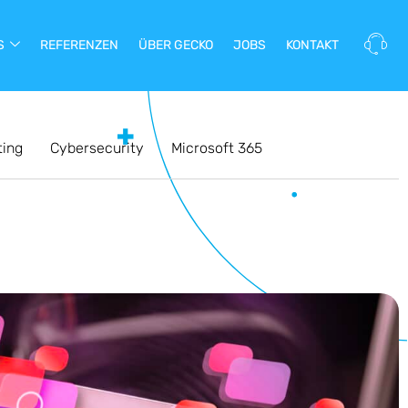
S
REFERENZEN
ÜBER GECKO
JOBS
KONTAKT
ting
Cybersecurity
Microsoft 365