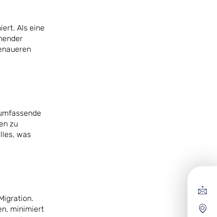
ert. Als eine
ehender
genaueren
 umfassende
en zu
lles, was
igration.
n, minimiert