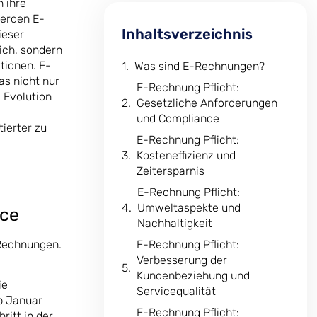
 ihre
werden E-
Inhaltsverzeichnis
ieser
ich, sondern
tionen. E-
Was sind E-Rechnungen?
as nicht nur
E-Rechnung Pflicht:
 Evolution
Gesetzliche Anforderungen
und Compliance
ierter zu
E-Rechnung Pflicht:
Kosteneffizienz und
Zeitersparnis
E-Rechnung Pflicht:
Umweltaspekte und
nce
Nachhaltigkeit
 Rechnungen.
E-Rechnung Pflicht:
Verbesserung der
Kundenbeziehung und
ie
Servicequalität
b Januar
E-Rechnung Pflicht:
itt in der