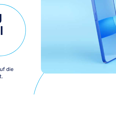
g
l
uf die
t.