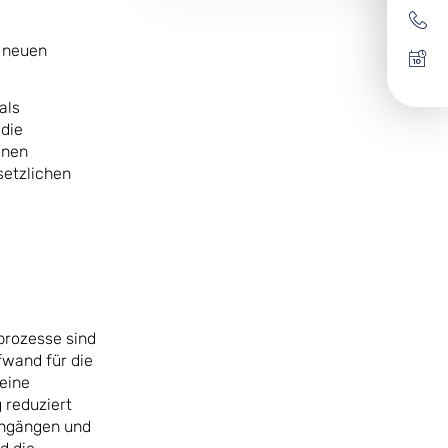
e neuen
als
 die
inen
setzlichen
prozesse sind
fwand für die
eine
 reduziert
ingängen und