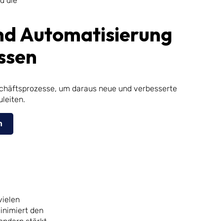
d die
und Automatisierung
ssen
schäftsprozesse, um daraus neue und verbesserte
leiten.
n
vielen
inimiert den