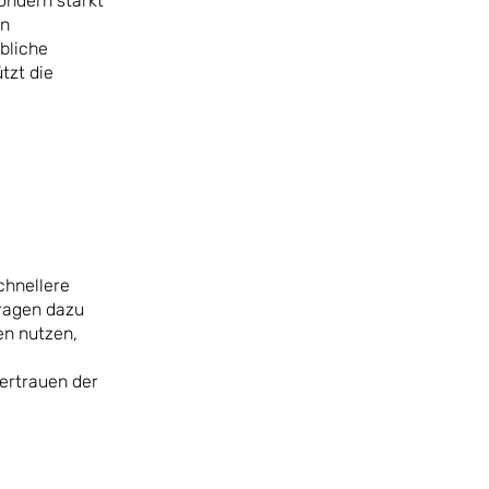
ondern stärkt
en
bliche
tzt die
chnellere
tragen dazu
en nutzen,
ertrauen der