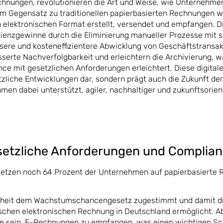
hnungen, revolutionieren die Art und Weise, wie Unternehmen
 Im Gegensatz zu traditionellen papierbasierten Rechnungen 
 elektronischen Format erstellt, versendet und empfangen. D
izienzgewinne durch die Eliminierung manueller Prozesse mit s
isere und kosteneffizientere Abwicklung von Geschäftstransak
erte Nachverfolgbarkeit und erleichtern die Archivierung, w
ce mit gesetzlichen Anforderungen erleichtert. Diese digitale
etzliche Entwicklungen dar, sondern prägt auch die Zukunft der
en dabei unterstützt, agiler, nachhaltiger und zukunftsorient
setzliche Anforderungen und Complia
setzen noch 64 Prozent der Unternehmen auf papierbasierte
hrheit dem Wachstumschancengesetz zugestimmt und damit d
rischen elektronischen Rechnung in Deutschland ermöglicht. A
 sein, E-Rechnungen zu empfangen, was einen wichtigen Schr