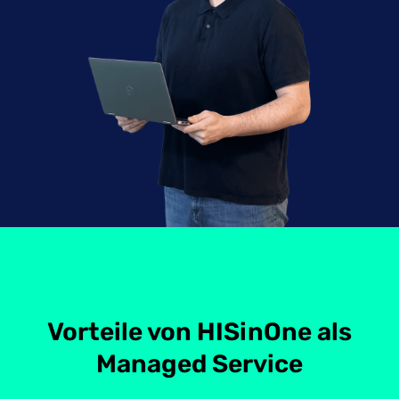
Vorteile von HISinOne als
Managed Service