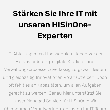
Stärken Sie Ihre IT mit
unseren HISinOne-
Experten
IT-Abteilungen an Hochschulen stehen vor der
Herausforderung, digitale Studien- und
Verwaltungsprozesse zuverlässig zu gewährleisten
und gleichzeitig Innovationen voranzutreiben. Doch
oft fehlt es an Kapazitäten, um allen Aufgaben
gerecht zu werden. Genau hier unterstützt Sie
unser Managed Service für HISinOne: Wir
übernehmen Verantwortung, entlasten Ihr IT-Team