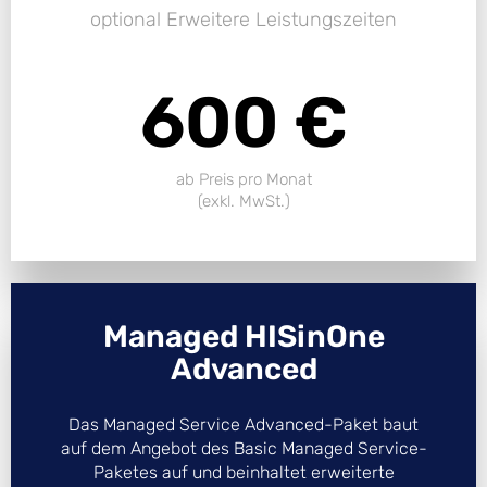
optional Erweitere Leistungszeiten
600 €
ab Preis pro Monat
(exkl. MwSt.)
Managed HISinOne
Advanced
Das Managed Service Advanced-Paket baut
auf dem Angebot des Basic Managed Service-
Paketes auf und beinhaltet erweiterte