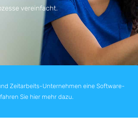
zesse vereinfacht.
 und Zeitarbeits-Unternehmen eine Software-
rfahren Sie hier mehr dazu.