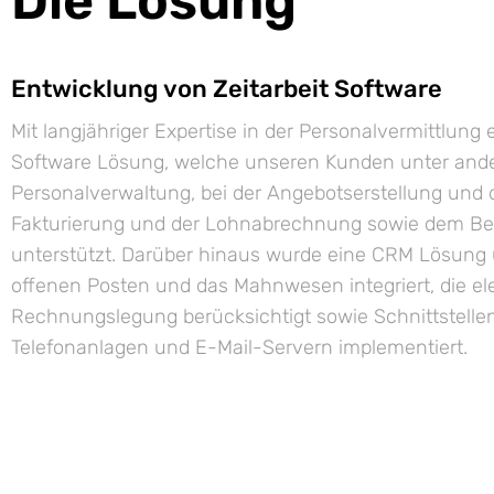
Die Lösung
Entwicklung von Zeitarbeit Software
Mit langjähriger Expertise in der Personalvermittlung
Software Lösung, welche unseren Kunden unter ande
Personalverwaltung, bei der Angebotserstellung und d
Fakturierung und der Lohnabrechnung sowie dem 
unterstützt. Darüber hinaus wurde eine CRM Lösung 
offenen Posten und das Mahnwesen integriert, die el
Rechnungslegung berücksichtigt sowie Schnittstelle
Telefonanlagen und E-Mail-Servern implementiert.