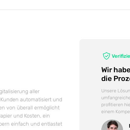
Verifiz
Wir habe
die Proz
Unsere Lösun
talisierung aller
umfangreiche
 Kunden automatisiert und
profitieren h
en von überall ermöglicht
einem Kompet
Papier und Kosten, ein
ern einfach und entlastet