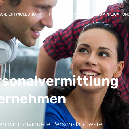
ARE ENTWICKLUNG
IT-SERVICES
BUSINESS APPLICATION
rsonalvermittlung
ternehmen
n wir individuelle Personalsoftware-