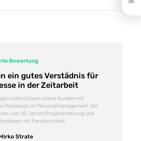
ierte Bewertung
n ein gutes Verstädnis für
esse in der Zeitarbeit
gen unterstützen unsere Kunden mit
n Prozessen im Personal­management. Sie
ierbei von 20 Jahren Projekt­erfahrung und
enz­team mit Persönlichkeit.
Mirko Strate