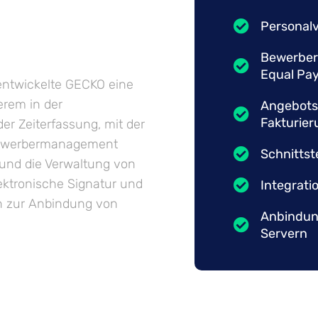
Personalv
Bewerber
Equal Pa
 entwickelte GECKO eine
rem in der
Angebots
Fakturier
er Zeiterfassung, mit der
Bewerbermanagement
Schnittst
und die Verwaltung von
ektronische Signatur und
Integrati
n zur Anbindung von
Anbindung
Servern