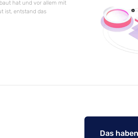
baut hat und vor allem mit
t ist, entstand das
Das haben