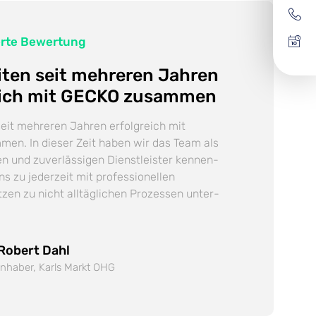
ierte Bewertung
eiten seit mehreren Jahren
reich mit GECKO zusammen
seit mehreren Jahren erfolg­reich mit
en. In dieser Zeit haben wir das Team als
ten und zuverlässigen Dienst­leister kennen­
uns zu jederzeit mit professionellen
zen zu nicht alltäglichen Prozessen unter­
Robert Dahl
Inhaber, Karls Markt OHG