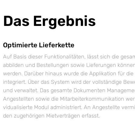
Das Ergebnis
Optimierte Lieferkette
Auf Basis dieser Funktiona­litäten, lässt sich die gesa
abbilden und Bestellungen sowie Lieferungen können
werden. Darüber hinaus wurde die Appli­kation für die 
integriert. Über das System wird der voll­ständige Bewe
und ver­waltet. Das gesamte Dokumenten­ Management,
Angestellten sowie die Mit­arbeiter­kommunikation werd
viduali­sierte Modul administriert. An An­gestellte ver
den zugehörigen Miet­verträgen erfasst.