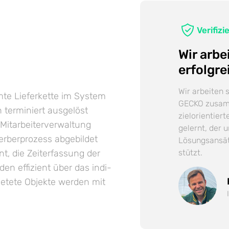
Verifiz
Wir arb
erfolg­
Wir arbeiten 
mte Liefer­kette im System
GECKO zusamm
 terminiert ausgelöst
ziel­orientier
Mitarbeiter­verwaltung
gelernt, der 
rber­prozess ab­gebildet
Lösungs­ansät
 die Zeit­erfassung der
stützt.
en effizient über das indi­
­mietete Objekte werden mit