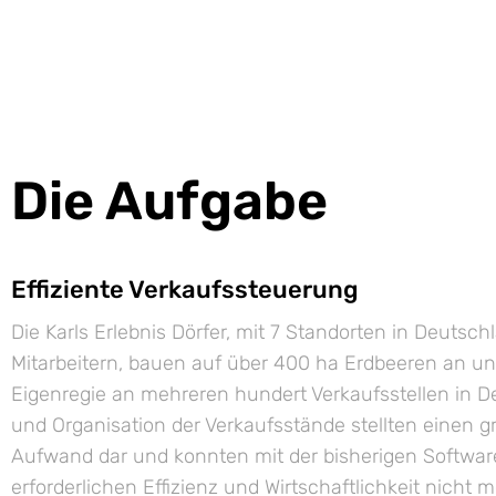
Die Aufgabe
Effiziente Verkaufssteuerung
Die Karls Erlebnis Dörfer, mit 7 Standorten in Deutsc
Mitarbeitern, bauen auf über 400 ha Erdbeeren an un
Eigenregie an mehreren hundert Verkaufsstellen in D
und Organisation der Verkaufsstände stellten einen 
Aufwand dar und konnten mit der bisherigen Softwar
erforderlichen Effizienz und Wirtschaftlichkeit nicht 