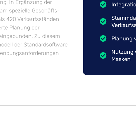
ng. In Ergänzung der
Integrati
eam spezielle Geschäfts­
Stammdat
ls 420 Verkaufs­ständen
Verkaufs
erte Planung der
g eingebunden. Zu diesem
Planung 
odell der Standard­software
Nutzung v
nwendungs­anforderungen
Masken