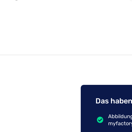
Das haben
Abbildung
myfactor