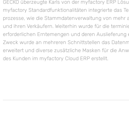
GECKO überzeugte Karls von der myfactory ERP Lösu
myfactory Standard­funktionalitäten integrierte das T
prozesse, wie die Stamm­daten­verwaltung von mehr a
und ihren Verkäufern. Weiterhin wurde für die termini
erforderlichen Ernte­mengen und deren Aus­lieferun
Zweck wurde an mehreren Schnitt­stellen das Daten­m
erweitert und diverse zusätzliche Masken für die A
des Kunden im myfactory Cloud ERP erstellt.