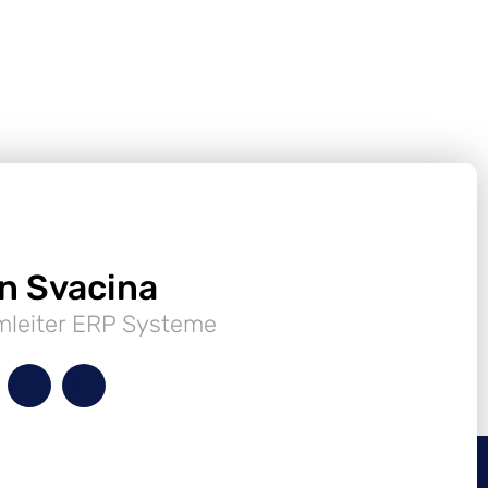
n Svacina
mleiter ERP Systeme