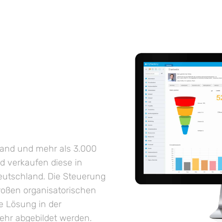
hland und mehr als 3.000
d verkaufen diese in
eutschland. Die Steuerung
großen organisatorischen
e Lösung in der
mehr abgebildet werden.