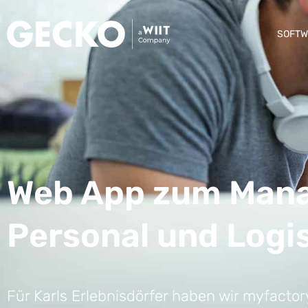
SOFTW
Web App zum Man
Personal und Logis
Für Karls Erlebnisdörfer haben wir myfacto