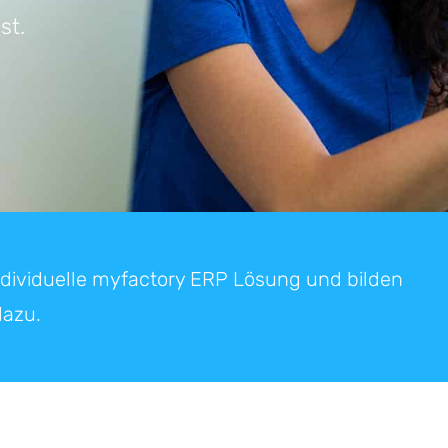
st.
ndividuelle myfactory ERP Lösung und bilden
dazu.