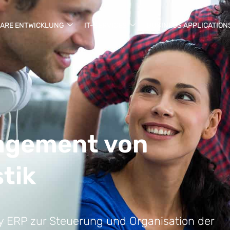
ARE ENTWICKLUNG
IT-SERVICES
BUSINESS APPLICATION
agement von
tik
ry ERP zur Steuerung und Organisation der